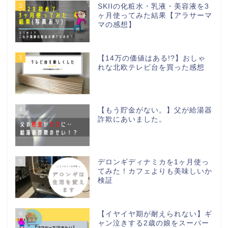
2
SKIIの化粧水・乳液・美容液を3
ヶ月使ってみた結果【アラサーマ
マの感想】
3
【14万の価値はある!?】おしゃ
れな北欧テレビ台を買った感想
4
【もう貯金がない。】父が給湯器
詐欺にあいました。
5
デロンギディナミカを1ヶ月使っ
てみた！カフェよりも美味しいか
検証
6
【イヤイヤ期が耐えられない】ギ
ャン泣きする2歳の娘をスーパー