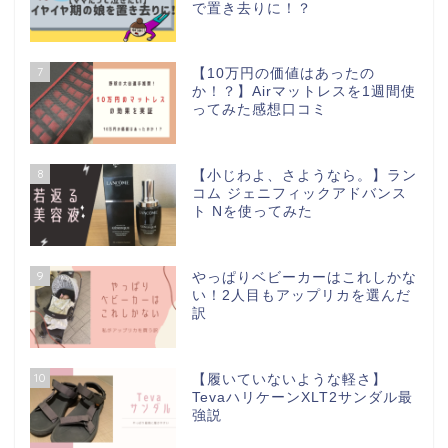
で置き去りに！？
7
【10万円の価値はあったの
か！？】Airマットレスを1週間使
ってみた感想口コミ
8
【小じわよ、さようなら。】ラン
コム ジェニフィックアドバンス
ト Nを使ってみた
9
やっぱりベビーカーはこれしかな
い！2人目もアップリカを選んだ
訳
10
【履いていないような軽さ】
TevaハリケーンXLT2サンダル最
強説