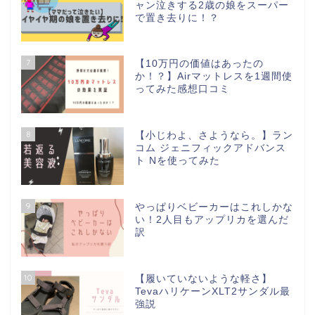
ャン泣きする2歳の娘をスーパー
で置き去りに！？
7
【10万円の価値はあったの
か！？】Airマットレスを1週間使
ってみた感想口コミ
8
【小じわよ、さようなら。】ラン
コム ジェニフィックアドバンス
ト Nを使ってみた
9
やっぱりベビーカーはこれしかな
い！2人目もアップリカを選んだ
訳
10
【履いていないような軽さ】
TevaハリケーンXLT2サンダル最
強説