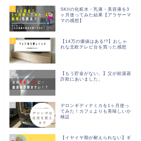
2
SKIIの化粧水・乳液・美容液を3
ヶ月使ってみた結果【アラサーマ
マの感想】
3
【14万の価値はある!?】おしゃ
れな北欧テレビ台を買った感想
4
【もう貯金がない。】父が給湯器
詐欺にあいました。
5
デロンギディナミカを1ヶ月使っ
てみた！カフェよりも美味しいか
検証
6
【イヤイヤ期が耐えられない】ギ