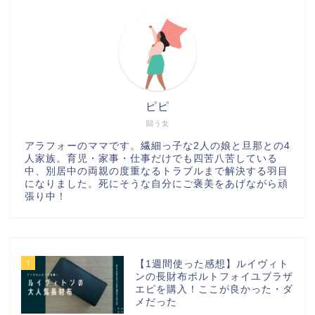
ピピ
闘う女
アラフォーのママです。繊細っ子な2人の娘と旦那との4
人家族。育児・家事・仕事だけでも四苦八苦している
中、別居中の両親の度重なるトラブルまで解決する羽目
になりました。死にそうな自分にご褒美をあげながら頑
張り中！
1
【1週間使った感想】ルイヴィト
ンの長財布ポルトフォイユブラザ
エピを購入！ここが良かった・ダ
メだった